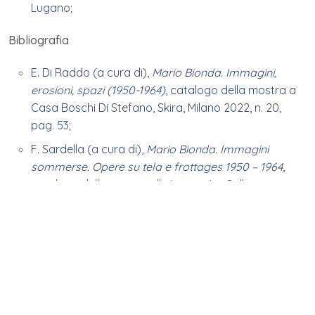
Lugano;
Bibliografia
E. Di Raddo (a cura di),
Mario Bionda. Immagini,
erosioni, spazi (1950-1964)
, catalogo della mostra a
Casa Boschi Di Stefano, Skira, Milano 2022, n. 20,
pag. 53;
F. Sardella (a cura di),
Mario Bionda. Immagini
sommerse. Opere su tela e frottages 1950 – 1964
,
catalogo della mostra alla Imago Art Gallery –
Lugano, Bandecchi & Vivaldi, Pontedera 2023, pagg.
48-49;
Proprietà
Collezione privata
Note