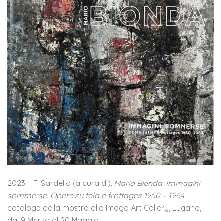
2023 – F. Sardella (a cura di),
Mario Bionda. Immagini
sommerse. Opere su tela e frottages 1950 – 1964
,
catalogo della mostra alla Imago Art Gallery, Lugano,
dal 9 Marzo al 20 Maggio.