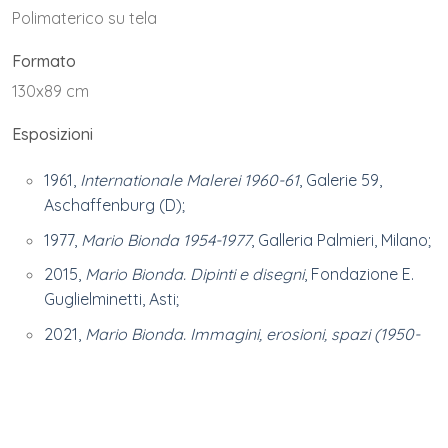
Polimaterico su tela
Formato
130x89 cm
Esposizioni
1961,
Internationale Malerei 1960-61
, Galerie 59,
Aschaffenburg (D);
1977,
Mario Bionda 1954-1977
, Galleria Palmieri, Milano;
2015,
Mario Bionda. Dipinti e disegni
, Fondazione E.
Guglielminetti, Asti;
2021,
Mario Bionda. Immagini, erosioni, spazi (1950-
1964)
, Casa Boschi Di Stefano, Milano, n. 17;
2023,
Mario Bionda. Immagini sommerse. Opere su
tela e frottages 1950 – 1964
, Imago Art Gallery,
Lugano;