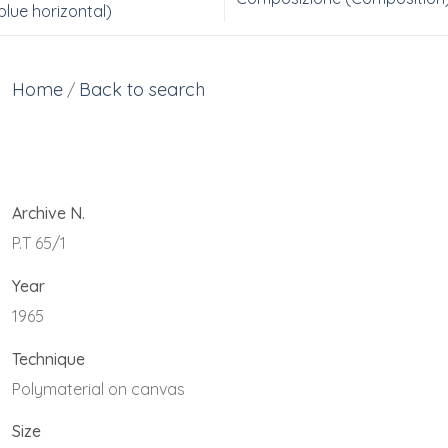
blue horizontal)
Home
Back to search
/
Archive N.
P.T 65/1
Year
1965
Technique
Polymaterial on canvas
Size