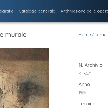
iografia
Catalogo generale
Archiviazione delle oper
e murale
Home
Torna 
/
N. Archivio
P.T 65/1
Anno
1965
Tecnica