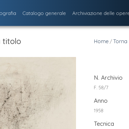
iografia
Catalogo generale
Archiviazione delle oper
titolo
Home
Torna 
/
N. Archivio
F. 58/7
Anno
1958
Tecnica