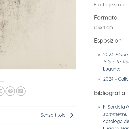
Frottage su car
Formato
65x61 cm
Esposizioni
2023,
Mario
tela e frott
Lugano;
2024 – Galler
Bibliografia
F. Sardella (
sommerse. O
Senza titolo
catalogo del
Lugano, Ban