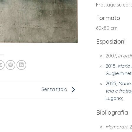
Frottage su car
Formato
60x80 cm
Esposizioni
2007,
In ord
2015,
Mario 
Guglielminetti
2023,
Mario
Senza titolo
tela e frott
Lugano;
Bibliografia
Memorart
, 