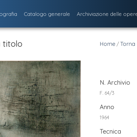
iografia
Catalogo generale
Archiviazione delle oper
titolo
Home
Torna 
/
N. Archivio
F. 64/3
Anno
1964
Tecnica