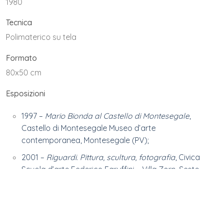
1980
Tecnica
Polimaterico su tela
Formato
80x50 cm
Esposizioni
1997 –
Mario Bionda al Castello di Montesegale
,
Castello di Montesegale Museo d’arte
contemporanea, Montesegale (PV);
2001 –
Riguardi. Pittura, scultura, fotografia
, Civica
Scuola d’arte Federico Faruffini – Villa Zorn, Sesto
San Giovanni (MI);
Bibliografia