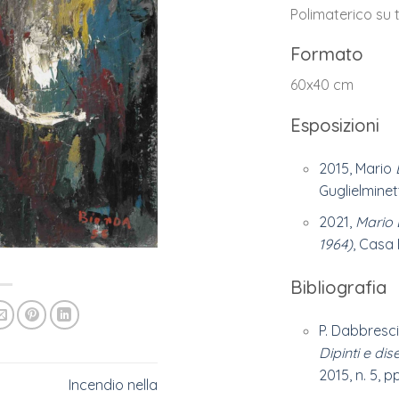
Polimaterico su 
Formato
60x40 cm
Esposizioni
2015, Mario
B
Guglielminetti
2021,
Mario 
1964)
, Casa 
Bibliografia
P. Dabbresci
Dipinti e dis
2015, n. 5, p
Incendio nella