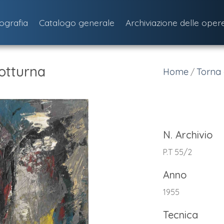
iografia
Catalogo generale
Archiviazione delle oper
otturna
Home
Torna 
/
N. Archivio
P.T 55/2
Anno
1955
Tecnica