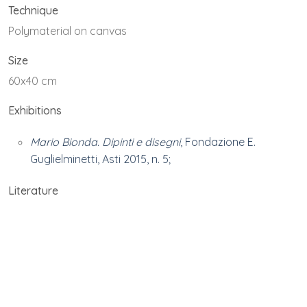
Technique
Polymaterial on canvas
Size
60x40 cm
Exhibitions
Mario Bionda. Dipinti e disegni
, Fondazione E.
Guglielminetti, Asti 2015, n. 5;
Literature
P. Dabbrescia, F. Sardella (edited by),
Mario Bionda.
Dipinti e disegni
, Fondazione E. Guglielminetti, Asti
2015, n. 5, pp. 24-25;
Ownership