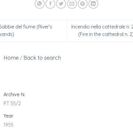
Sabbie del fiume (River’s
Incendio nella cattedrale n. 
sands)
(Fire in the cathedral n. 2
Home
Back to search
/
Archive N.
P.T 55/2
Year
1955