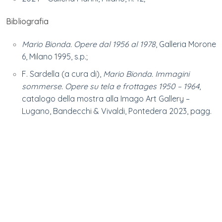
Bibliografia
Mario Bionda. Opere dal 1956 al 1978
, Galleria Morone
6, Milano 1995, s.p.;
F. Sardella (a cura di),
Mario Bionda. Immagini
sommerse. Opere su tela e frottages 1950 – 1964
,
catalogo della mostra alla Imago Art Gallery –
Lugano, Bandecchi & Vivaldi, Pontedera 2023, pagg.
40-41;
L. P. Nicoletti, P. Marini,
Bionda
, catalogo della mostra
alla Galleria Marini, Edizioni Galleria Marini, Milano
2024, pp.41-42;
Proprietà
Collezione privata