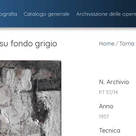
iografia
Catalogo generale
Archiviazione delle oper
su fondo grigio
Home
Torna 
/
N. Archivio
P.T 57/14
Anno
1957
Tecnica