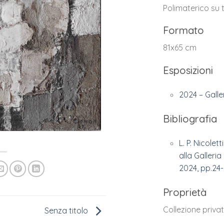
Polimaterico su 
Formato
81x65 cm
Esposizioni
2024 – Galler
Bibliografia
L. P. Nicoletti
alla Galleria
2024, pp.24-
Proprietà
Collezione priva
Senza titolo