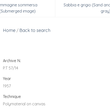
Immagine sommersa
Sabbia e grigio (Sand an
(Submerged image)
gray
Home
Back to search
/
Archive N.
P.T 57/14
Year
1957
Technique
Polymaterial on canvas