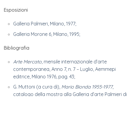
Esposizioni
Galleria Palmieri, Milano, 1977;
Galleria Morone 6, Milano, 1995;
Bibliografia
Arte Mercato
, mensile internazionale d’arte
contemporanea, Anno 7, n. 7 – Luglio, Aemmepi
editrice, Milano 1976, pag. 43;
G. Muttoni (a cura di),
Mario Bionda 1955-1977
,
catalogo della mostra alla Galleria d’arte Palmieri di
Milano, con una presentazione di Romano Battaglia,
Aemmepi editrice, Milano 1977, s.p.;
Mario Bionda. Opere dal 1956 al 1978
, Galleria Morone
6, Milano 1995, s.p.;