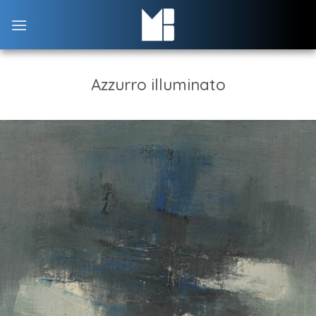
Skip
to
content
Azzurro illuminato