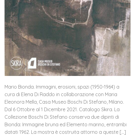
Mario Bionda. Immagini, erosioni, spazi (1950-1964) a
cura di Elena Di Raddo in collaborazione con Maria
Eleonora Mella, Casa Museo Boschi Di Stefano, Milano.
Dal 6 Ottobre al 1 Dicembre 2021. Catalogo Skira. La
Collezione Boschi Di Stefano conserva due dipinti di
Bionda: Immagine bruna ed Elemento marino, entrambi
datati 1962. La mostra è costruita attorno a queste […]