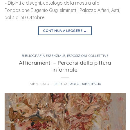
– Dipinti e disegni, catalogo della mostra alla
Fondazione Eugenio Guglielminetti, Palazzo Alfieri, Asti,
dal 3 al 30 Ottobre
CONTINUA A LEGGERE
→
BIBLIOGRAFIA ESSENZIALE
,
ESPOSIZIONI COLLETTIVE
Affioramenti – Percorsi della pittura
informale
PUBBLICATO IL
2010
DA
PAOLO DABBRESCIA