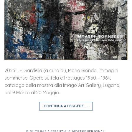
2023 – F. Sardella (a cura di), Mario Bionda. Immagini
sommerse. Opere su tela e frottages 1950 – 1964,
catalogo della mostra alla Imago Art Gallery, Lugano,
dal 9 Marzo al 20 Maggio.
CONTINUA A LEGGERE
→
BIBLIOGRAFIA ESSENZIALE
,
MOSTRE PERSONALI