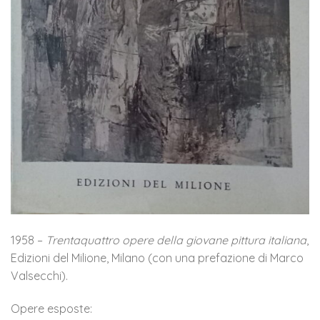
1958 –
Trentaquattro opere della giovane pittura italiana
,
Edizioni del Milione, Milano (con una prefazione di Marco
Valsecchi).
Opere esposte: