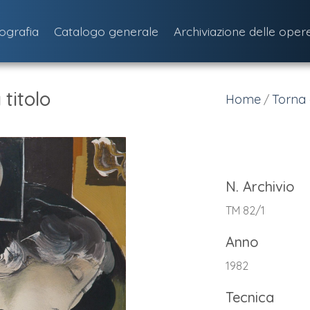
iografia
Catalogo generale
Archiviazione delle oper
titolo
Home
Torna 
/
N. Archivio
TM 82/1
Anno
1982
Tecnica