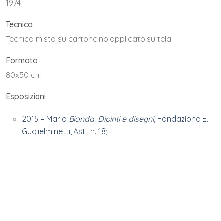
1974
Tecnica
Tecnica mista su cartoncino applicato su tela
Formato
80x50 cm
Esposizioni
2015 – Mario
Bionda. Dipinti e disegni
, Fondazione E.
Guglielminetti, Asti, n. 18;
Bibliografia
P. Dabbrescia, F. Sardella (a cura di),
Mario Bionda.
Dipinti e disegni
, Fondazione E. Guglielminetti, Asti
2015, n. 18, pagg. 46-47;