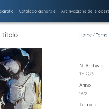
iografia
Catalogo generale
Archiviazione delle oper
titolo
Home
Torna 
/
N. Archivio
TM 72/5
Anno
1972
Tecnica