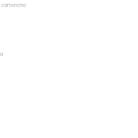
u cartoncino
ta