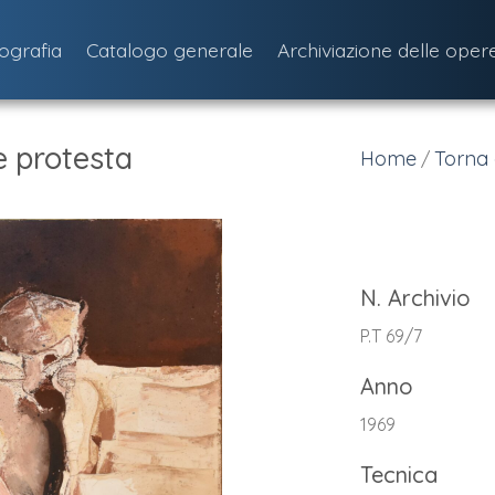
iografia
Catalogo generale
Archiviazione delle oper
 protesta
Home
Torna 
/
N. Archivio
P.T 69/7
Anno
1969
Tecnica