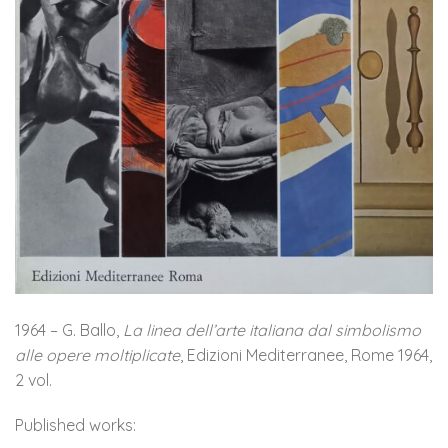
1964 – G. Ballo,
La linea dell’arte italiana dal simbolismo
alle opere moltiplicate
, Edizioni Mediterranee, Rome 1964,
2 vol.
Published works: