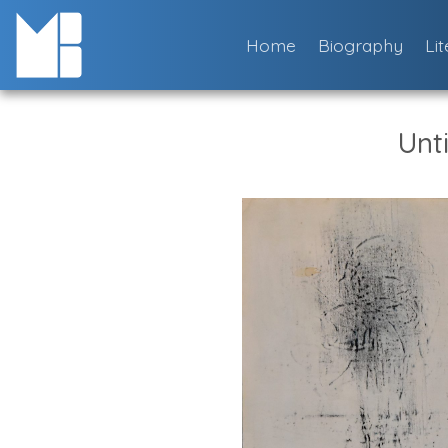
Skip
to
Home
Biography
Li
content
Unti