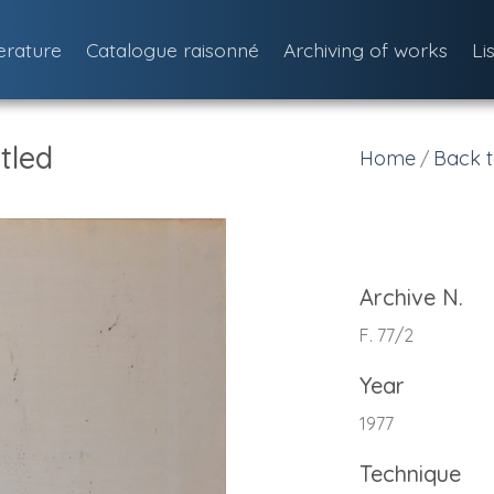
terature
Catalogue raisonné
Archiving of works
Li
tled
Home
Back t
/
Archive N.
F. 77/2
Year
1977
Technique