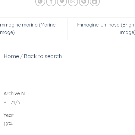
Immagine marina (Marine
Immagine luminosa (Brigh
image)
image
Home
Back to search
/
Archive N.
P.T 74/3
Year
1974