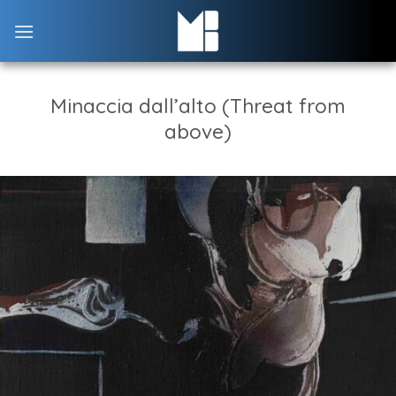
Skip
to
content
Minaccia dall’alto (Threat from
above)