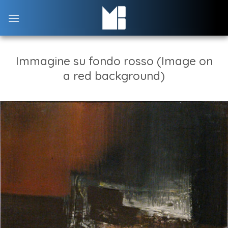
Skip
to
content
Immagine su fondo rosso (Image on
a red background)