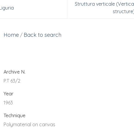
Struttura verticale (Vertica
Liguria
structure
Home
Back to search
/
Archive N.
P.T 63/2
Year
1963
Technique
Polymaterial on canvas