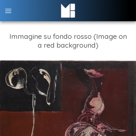
Skip
to
content
Immagine su fondo rosso (Image on
a red background)