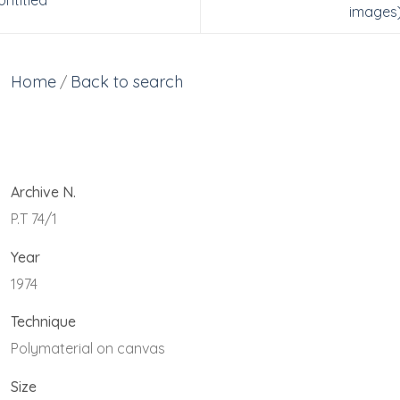
Untitled
images
Home
Back to search
/
Archive N.
P.T 74/1
Year
1974
Technique
Polymaterial on canvas
Size