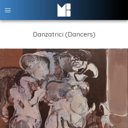
Skip
to
content
Danzatrici (Dancers)