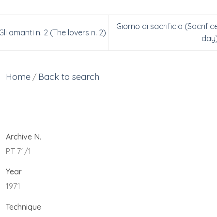
Giorno di sacrificio (Sacrific
Gli amanti n. 2 (The lovers n. 2)
day
Home
Back to search
/
Archive N.
P.T 71/1
Year
1971
Technique