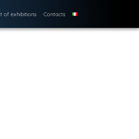
st of exhibitions
Contacts