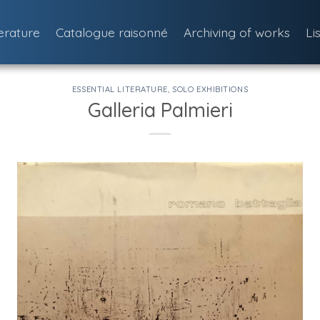
terature
Catalogue raisonné
Archiving of works
Li
ESSENTIAL LITERATURE
,
SOLO EXHIBITIONS
Galleria Palmieri