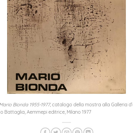
Mario Bionda 1955-1977
, catalogo della mostra alla Galleria d’
 Battaglia, Aemmepi editrice, Milano 1977