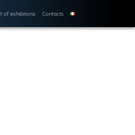
st of exhibitions
Contacts