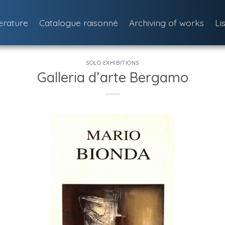
terature
Catalogue raisonné
Archiving of works
Li
SOLO EXHIBITIONS
Galleria d’arte Bergamo